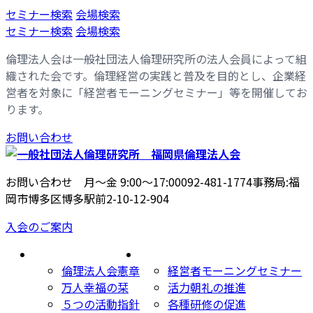
コ
ナ
セミナー検索
会場検索
ン
ビ
セミナー検索
会場検索
テ
ゲ
倫理法人会は一般社団法人倫理研究所の法人会員によって組
ン
ー
織された会です。倫理経営の実践と普及を目的とし、企業経
ツ
シ
営者を対象に「経営者モーニングセミナー」等を開催してお
へ
ョ
ります。
ス
ン
キ
に
お問い合わせ
ッ
移
プ
動
お問い合わせ 月〜金 9:00〜17:00
092-481-1774
事務局:福
岡市博多区博多駅前2-10-12-904
入会のご案内
倫理法人会とは
主な活動内容
倫理法人会憲章
経営者モーニングセミナー
万人幸福の栞
活力朝礼の推進
５つの活動指針
各種研修の促進