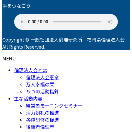
手をつなごう
Copyright © 一般社団法人倫理研究所 福岡県倫理法人会
All Rights Reserved.
MENU
倫理法人会とは
倫理法人会憲章
万人幸福の栞
５つの活動指針
主な活動内容
経営者モーニングセミナー
活力朝礼の推進
各種研修の促進
後継者倫理塾