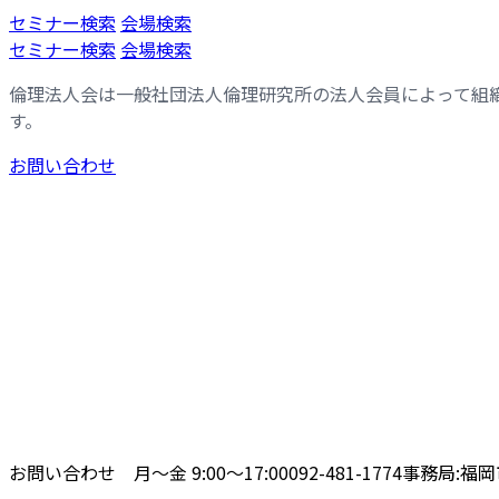
コ
ナ
セミナー検索
会場検索
ン
ビ
セミナー検索
会場検索
テ
ゲ
倫理法人会は一般社団法人倫理研究所の法人会員によって組
ン
ー
す。
ツ
シ
へ
ョ
お問い合わせ
ス
ン
キ
に
ッ
移
プ
動
お問い合わせ 月〜金 9:00〜17:00
092-481-1774
事務局:福岡市