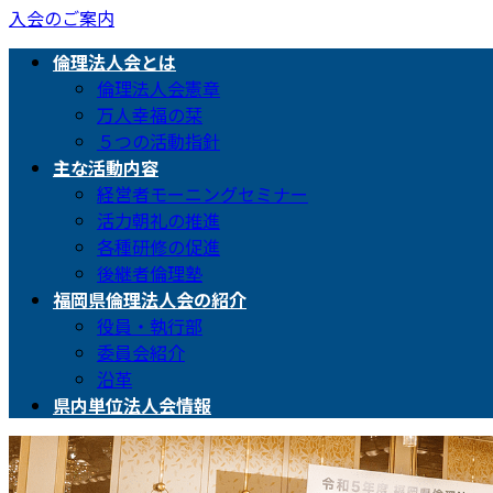
入会のご案内
倫理法人会とは
倫理法人会憲章
万人幸福の栞
５つの活動指針
主な活動内容
経営者モーニングセミナー
活力朝礼の推進
各種研修の促進
後継者倫理塾
福岡県倫理法人会の紹介
役員・執行部
委員会紹介
沿革
県内単位法人会情報