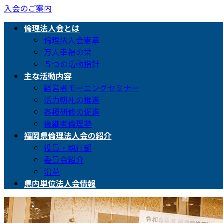
入会のご案内
倫理法人会とは
倫理法人会憲章
万人幸福の栞
５つの活動指針
主な活動内容
経営者モーニングセミナー
活力朝礼の推進
各種研修の促進
後継者倫理塾
福岡県倫理法人会の紹介
役員・執行部
委員会紹介
沿革
県内単位法人会情報