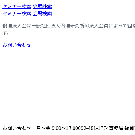
コ
ナ
セミナー検索
会場検索
ン
ビ
セミナー検索
会場検索
テ
ゲ
倫理法人会は一般社団法人倫理研究所の法人会員によって組
ン
ー
す。
ツ
シ
へ
ョ
お問い合わせ
ス
ン
キ
に
ッ
移
プ
動
お問い合わせ 月〜金 9:00〜17:00
092-481-1774
事務局:福岡市