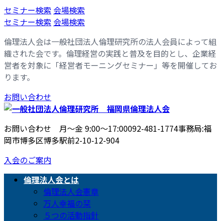
コ
ナ
セミナー検索
会場検索
ン
ビ
セミナー検索
会場検索
テ
ゲ
倫理法人会は一般社団法人倫理研究所の法人会員によって組
ン
ー
織された会です。倫理経営の実践と普及を目的とし、企業経
ツ
シ
営者を対象に「経営者モーニングセミナー」等を開催してお
へ
ョ
ります。
ス
ン
キ
に
お問い合わせ
ッ
移
プ
動
お問い合わせ 月〜金 9:00〜17:00
092-481-1774
事務局:福
岡市博多区博多駅前2-10-12-904
入会のご案内
倫理法人会とは
倫理法人会憲章
万人幸福の栞
５つの活動指針