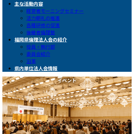
主な活動内容
経営者モーニングセミナー
活力朝礼の推進
各種研修の促進
後継者倫理塾
福岡県倫理法人会の紹介
役員・執行部
委員会紹介
沿革
県内単位法人会情報
イベント