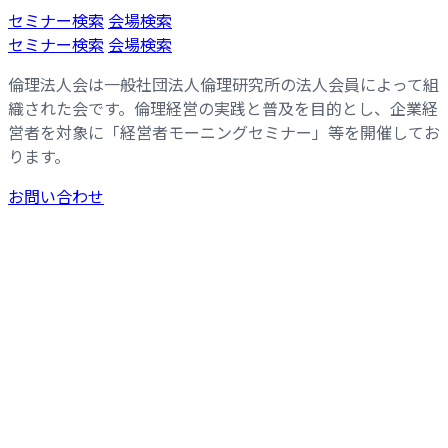
コ
ナ
セミナー検索
会場検索
ン
ビ
セミナー検索
会場検索
テ
ゲ
倫理法人会は一般社団法人倫理研究所の法人会員によって組
ン
ー
織された会です。倫理経営の実践と普及を目的とし、企業経
ツ
シ
営者を対象に「経営者モーニングセミナー」等を開催してお
へ
ョ
ります。
ス
ン
キ
に
お問い合わせ
ッ
移
プ
動