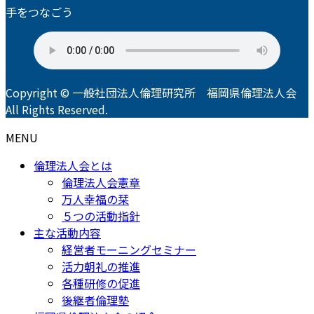
手をつなごう
Copyright © 一般社団法人倫理研究所 福岡県倫理法人会
All Rights Reserved.
MENU
倫理法人会とは
倫理法人会憲章
万人幸福の栞
５つの活動指針
主な活動内容
経営者モーニングセミナー
活力朝礼の推進
各種研修の促進
後継者倫理塾