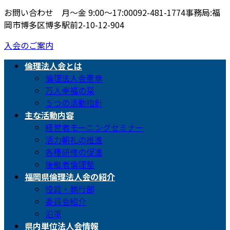
お問い合わせ 月〜金 9:00〜17:00
092-481-1774
事務局:福
岡市博多区博多駅前2-10-12-904
入会のご案内
倫理法人会とは
倫理法人会憲章
万人幸福の栞
５つの活動指針
主な活動内容
経営者モーニングセミナー
活力朝礼の推進
各種研修の促進
後継者倫理塾
福岡県倫理法人会の紹介
役員・執行部
委員会紹介
沿革
県内単位法人会情報