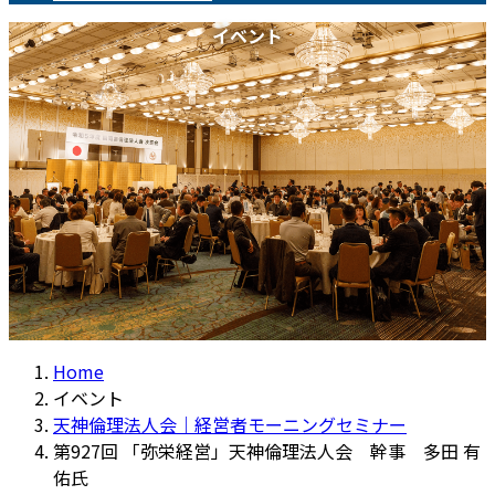
イベント
Home
イベント
天神倫理法人会｜経営者モーニングセミナー
第927回 「弥栄経営」天神倫理法人会 幹事 多田 有
佑氏