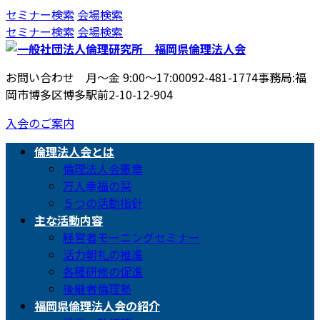
コ
ナ
セミナー検索
会場検索
ン
ビ
セミナー検索
会場検索
テ
ゲ
ン
ー
お問い合わせ 月〜金 9:00〜17:00
092-481-1774
事務局:福
ツ
シ
岡市博多区博多駅前2-10-12-904
へ
ョ
ス
ン
入会のご案内
キ
に
ッ
移
倫理法人会とは
プ
動
倫理法人会憲章
万人幸福の栞
５つの活動指針
主な活動内容
経営者モーニングセミナー
活力朝礼の推進
各種研修の促進
後継者倫理塾
福岡県倫理法人会の紹介