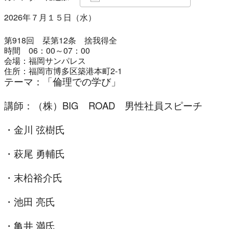
2026年７月１５日（水）
Download ICS
Google Calendar
iCalendar
Office 365
Outlook Live
第918回 栞第12条 捨我得全
時間 06：00～07：00
会場：
福岡サンパレス
住所：福岡市博
多区築港本町2-
1
テーマ：「倫理での学び」
講師：（株）BIG ROAD 男性社員スピーチ
・金川 弦樹氏
・萩尾 勇輔氏
・末
柗
裕介氏
・池田 亮氏
・亀井 満氏