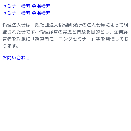
コ
ナ
セミナー検索
会場検索
ン
ビ
セミナー検索
会場検索
テ
ゲ
倫理法人会は一般社団法人倫理研究所の法人会員によって組
ン
ー
織された会です。倫理経営の実践と普及を目的とし、企業経
ツ
シ
営者を対象に「経営者モーニングセミナー」等を開催してお
へ
ョ
ります。
ス
ン
キ
に
お問い合わせ
ッ
移
プ
動