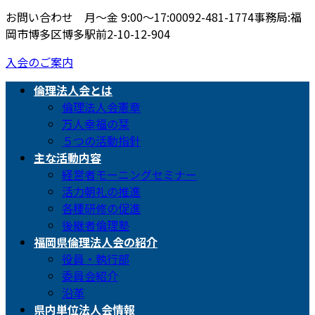
お問い合わせ 月〜金 9:00〜17:00
092-481-1774
事務局:福
岡市博多区博多駅前2-10-12-904
入会のご案内
倫理法人会とは
倫理法人会憲章
万人幸福の栞
５つの活動指針
主な活動内容
経営者モーニングセミナー
活力朝礼の推進
各種研修の促進
後継者倫理塾
福岡県倫理法人会の紹介
役員・執行部
委員会紹介
沿革
県内単位法人会情報