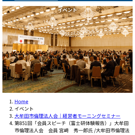
イベント
Home
イベント
大牟田市倫理法人会｜経営者モーニングセミナー
第851回「会員スピーチ（富士研体験報告）」大牟田
市倫理法人会 会員 宮﨑 秀一郎氏 /大牟田市倫理法