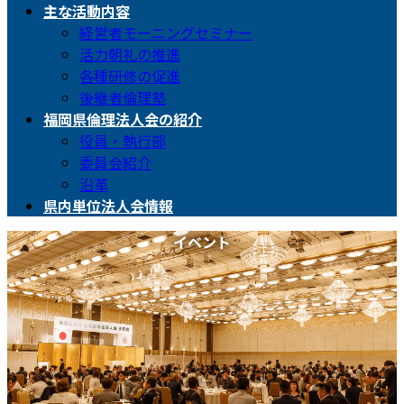
主な活動内容
経営者モーニングセミナー
活力朝礼の推進
各種研修の促進
後継者倫理塾
福岡県倫理法人会の紹介
役員・執行部
委員会紹介
沿革
県内単位法人会情報
イベント