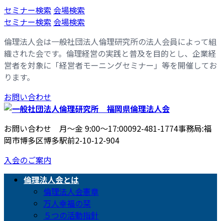
コ
ナ
セミナー検索
会場検索
ン
ビ
セミナー検索
会場検索
テ
ゲ
倫理法人会は一般社団法人倫理研究所の法人会員によって組
ン
ー
織された会です。倫理経営の実践と普及を目的とし、企業経
ツ
シ
営者を対象に「経営者モーニングセミナー」等を開催してお
へ
ョ
ります。
ス
ン
キ
に
お問い合わせ
ッ
移
プ
動
お問い合わせ 月〜金 9:00〜17:00
092-481-1774
事務局:福
岡市博多区博多駅前2-10-12-904
入会のご案内
倫理法人会とは
倫理法人会憲章
万人幸福の栞
５つの活動指針