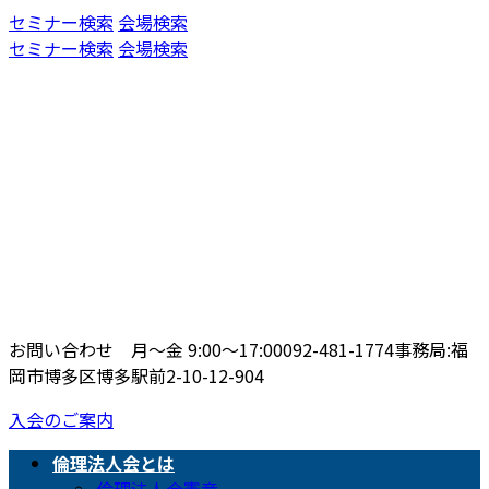
コ
ナ
セミナー検索
会場検索
ン
ビ
セミナー検索
会場検索
テ
ゲ
ン
ー
ツ
シ
へ
ョ
ス
ン
キ
に
ッ
移
プ
動
お問い合わせ 月〜金 9:00〜17:00
092-481-1774
事務局:福
岡市博多区博多駅前2-10-12-904
入会のご案内
倫理法人会とは