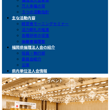
倫理法人会憲章
万人幸福の栞
５つの活動指針
主な活動内容
経営者モーニングセミナー
活力朝礼の推進
各種研修の促進
後継者倫理塾
福岡県倫理法人会の紹介
役員・執行部
委員会紹介
沿革
県内単位法人会情報
イベント