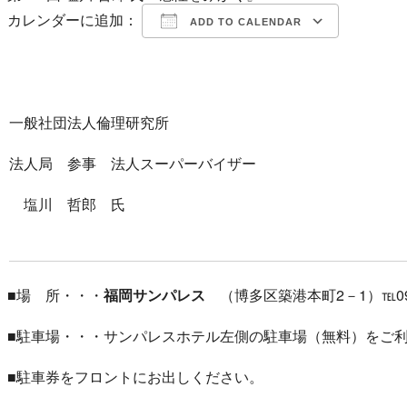
カレンダーに追加：
ADD TO CALENDAR
Download ICS
Google Calendar
一般社団法人倫理研究所
法人局 参事 法人スーパーバイザー
塩川 哲郎 氏
■場 所・・・
福岡サンパレス
（博多区築港本町2－1）℡092-
■駐車場・・・サンパレスホテル左側の駐車場（無料）をご
■駐車券をフロントにお出しください。