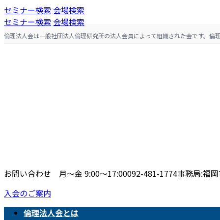
コ
ナ
セミナー検索
会場検索
ン
ビ
セミナー検索
会場検索
テ
ゲ
倫理法人会は一般社団法人倫理研究所の法人会員によって組織された会です。倫
ン
ー
ツ
シ
へ
ョ
ス
ン
キ
に
ッ
移
プ
動
お問い合わせ 月〜金 9:00〜17:00
092-481-1774
事務局:福岡市
入会のご案内
倫理法人会とは