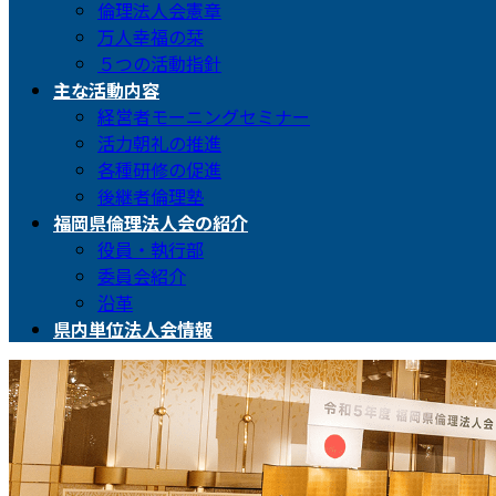
倫理法人会憲章
万人幸福の栞
５つの活動指針
主な活動内容
経営者モーニングセミナー
活力朝礼の推進
各種研修の促進
後継者倫理塾
福岡県倫理法人会の紹介
役員・執行部
委員会紹介
沿革
県内単位法人会情報