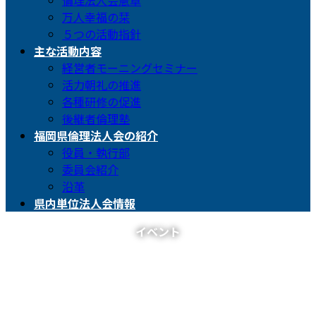
倫理法人会憲章
万人幸福の栞
５つの活動指針
主な活動内容
経営者モーニングセミナー
活力朝礼の推進
各種研修の促進
後継者倫理塾
福岡県倫理法人会の紹介
役員・執行部
委員会紹介
沿革
県内単位法人会情報
イベント