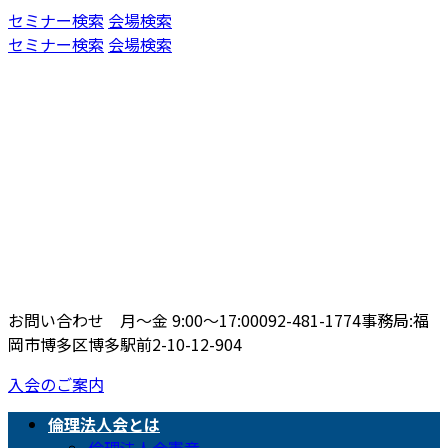
コ
ナ
セミナー検索
会場検索
ン
ビ
セミナー検索
会場検索
テ
ゲ
ン
ー
ツ
シ
へ
ョ
ス
ン
キ
に
ッ
移
プ
動
お問い合わせ 月〜金 9:00〜17:00
092-481-1774
事務局:福
岡市博多区博多駅前2-10-12-904
入会のご案内
倫理法人会とは