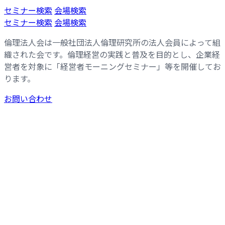
コ
ナ
セミナー検索
会場検索
ン
ビ
セミナー検索
会場検索
テ
ゲ
倫理法人会は一般社団法人倫理研究所の法人会員によって組
ン
ー
織された会です。倫理経営の実践と普及を目的とし、企業経
ツ
シ
営者を対象に「経営者モーニングセミナー」等を開催してお
へ
ョ
ります。
ス
ン
キ
に
お問い合わせ
ッ
移
プ
動