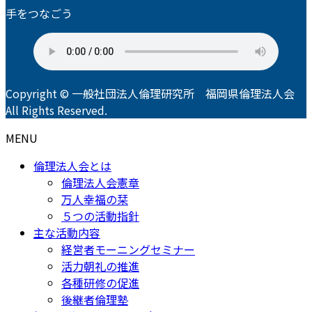
手をつなごう
Copyright © 一般社団法人倫理研究所 福岡県倫理法人会
All Rights Reserved.
MENU
倫理法人会とは
倫理法人会憲章
万人幸福の栞
５つの活動指針
主な活動内容
経営者モーニングセミナー
活力朝礼の推進
各種研修の促進
後継者倫理塾