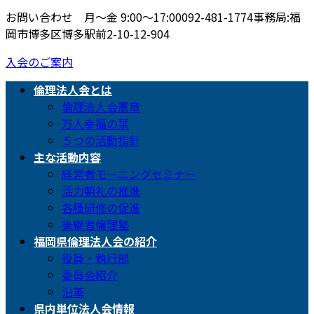
お問い合わせ 月〜金 9:00〜17:00
092-481-1774
事務局:福
岡市博多区博多駅前2-10-12-904
入会のご案内
倫理法人会とは
倫理法人会憲章
万人幸福の栞
５つの活動指針
主な活動内容
経営者モーニングセミナー
活力朝礼の推進
各種研修の促進
後継者倫理塾
福岡県倫理法人会の紹介
役員・執行部
委員会紹介
沿革
県内単位法人会情報