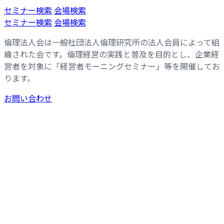
コ
ナ
セミナー検索
会場検索
ン
ビ
セミナー検索
会場検索
テ
ゲ
倫理法人会は一般社団法人倫理研究所の法人会員によって組
ン
ー
織された会です。倫理経営の実践と普及を目的とし、企業経
ツ
シ
営者を対象に「経営者モーニングセミナー」等を開催してお
へ
ョ
ります。
ス
ン
キ
に
お問い合わせ
ッ
移
プ
動