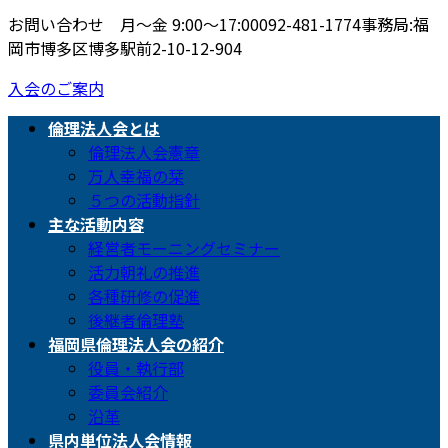
お問い合わせ 月〜金 9:00〜17:00
092-481-1774
事務局:福
岡市博多区博多駅前2-10-12-904
入会のご案内
倫理法人会とは
倫理法人会憲章
万人幸福の栞
５つの活動指針
主な活動内容
経営者モーニングセミナー
活力朝礼の推進
各種研修の促進
後継者倫理塾
福岡県倫理法人会の紹介
役員・執行部
委員会紹介
沿革
県内単位法人会情報