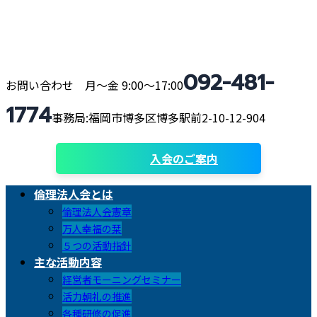
コ
ナ
ン
ビ
テ
ゲ
ン
ー
092-481-
ツ
シ
お問い合わせ 月〜金 9:00〜17:00
へ
ョ
1774
ス
ン
事務局:福岡市博多区博多駅前2-10-12-904
キ
に
ッ
移
入会のご案内
プ
動
倫理法人会とは
倫理法人会憲章
万人幸福の栞
５つの活動指針
主な活動内容
経営者モーニングセミナー
活力朝礼の推進
各種研修の促進