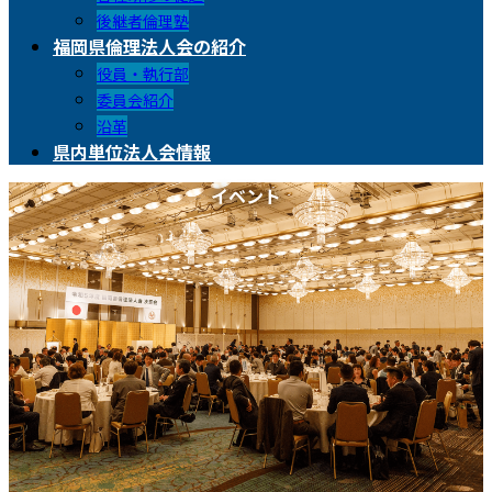
後継者倫理塾
福岡県倫理法人会の紹介
役員・執行部
委員会紹介
沿革
県内単位法人会情報
イベント