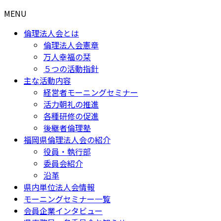
MENU
倫理法人会とは
倫理法人会憲章
万人幸福の栞
５つの活動指針
主な活動内容
経営者モーニングセミナー
活力朝礼の推進
各種研修の促進
後継者倫理塾
福岡県倫理法人会の紹介
役員・執行部
委員会紹介
沿革
県内単位法人会情報
モーニングセミナー一覧
会員企業インタビュー