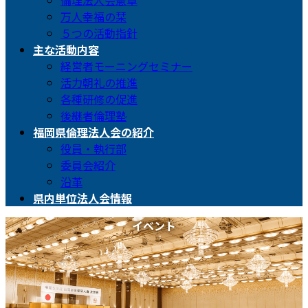
倫理法人会憲章
万人幸福の栞
５つの活動指針
主な活動内容
経営者モーニングセミナー
活力朝礼の推進
各種研修の促進
後継者倫理塾
福岡県倫理法人会の紹介
役員・執行部
委員会紹介
沿革
県内単位法人会情報
イベント