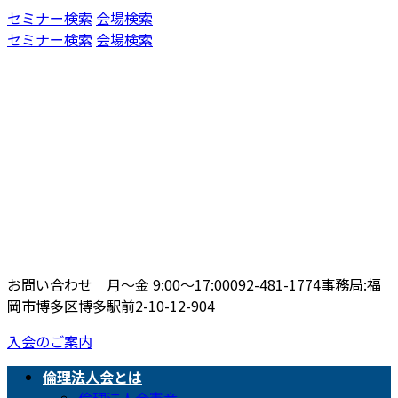
コ
ナ
セミナー検索
会場検索
ン
ビ
セミナー検索
会場検索
テ
ゲ
ン
ー
ツ
シ
へ
ョ
ス
ン
キ
に
ッ
移
プ
動
お問い合わせ 月〜金 9:00〜17:00
092-481-1774
事務局:福
岡市博多区博多駅前2-10-12-904
入会のご案内
倫理法人会とは