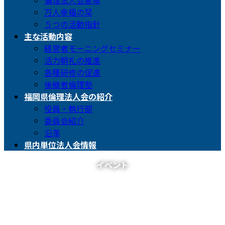
倫理法人会憲章
万人幸福の栞
５つの活動指針
主な活動内容
経営者モーニングセミナー
活力朝礼の推進
各種研修の促進
後継者倫理塾
福岡県倫理法人会の紹介
役員・執行部
委員会紹介
沿革
県内単位法人会情報
イベント