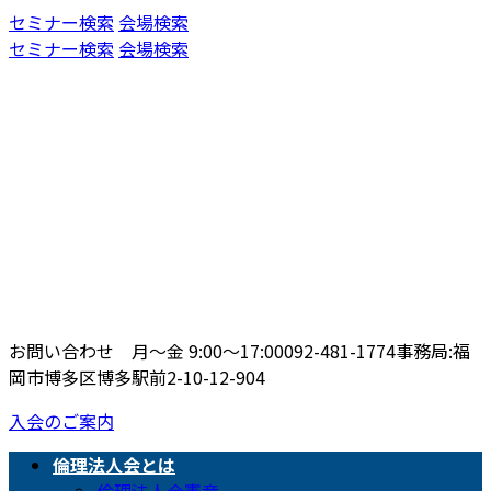
コ
ナ
セミナー検索
会場検索
ン
ビ
セミナー検索
会場検索
テ
ゲ
ン
ー
ツ
シ
へ
ョ
ス
ン
キ
に
ッ
移
プ
動
お問い合わせ 月〜金 9:00〜17:00
092-481-1774
事務局:福
岡市博多区博多駅前2-10-12-904
入会のご案内
倫理法人会とは