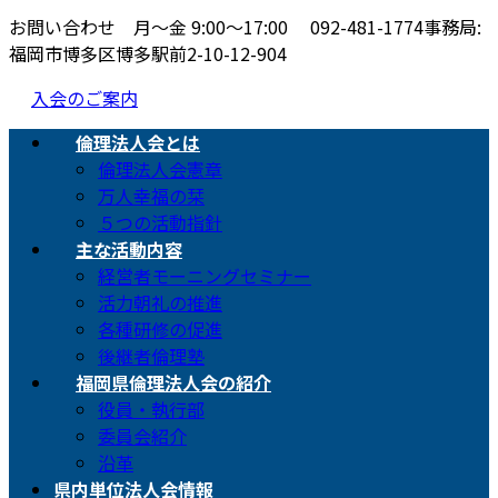
お問い合わせ 月〜金 9:00〜17:00
092-481-1774
事務局:
福岡市博多区博多駅前2-10-12-904
入会のご案内
倫理法人会とは
倫理法人会憲章
万人幸福の栞
５つの活動指針
主な活動内容
経営者モーニングセミナー
活力朝礼の推進
各種研修の促進
後継者倫理塾
福岡県倫理法人会の紹介
役員・執行部
委員会紹介
沿革
県内単位法人会情報