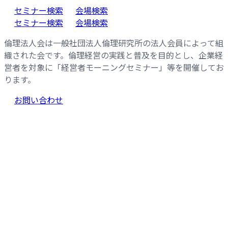
コ
ナ
セミナー検索
会場検索
ン
ビ
セミナー検索
会場検索
テ
ゲ
倫理法人会は一般社団法人倫理研究所の法人会員によって組
ン
ー
織された会です。倫理経営の実践と普及を目的とし、企業経
ツ
シ
営者を対象に「経営者モーニングセミナー」等を開催してお
へ
ョ
ります。
ス
ン
キ
に
お問い合わせ
ッ
移
プ
動