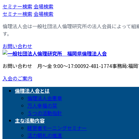
コ
ナ
セミナー検索
会場検索
ン
ビ
セミナー検索
会場検索
テ
ゲ
倫理法人会は一般社団法人倫理研究所の法人会員によって組
ン
ー
す。
ツ
シ
へ
ョ
お問い合わせ
ス
ン
キ
に
ッ
移
お問い合わせ 月〜金 9:00〜17:00
092-481-1774
事務局:福岡市
プ
動
入会のご案内
倫理法人会とは
倫理法人会憲章
万人幸福の栞
５つの活動指針
主な活動内容
経営者モーニングセミナー
活力朝礼の推進